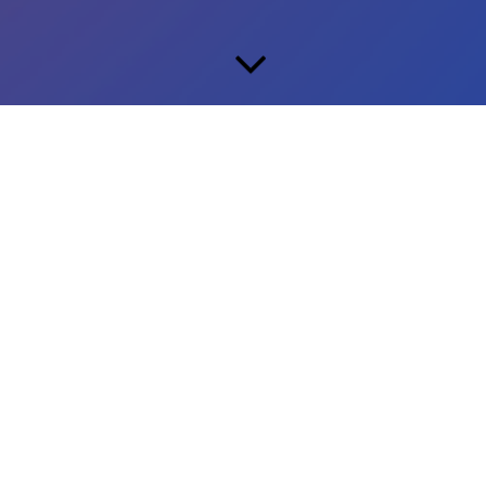
Auftritt beim Hessentag 2025 in Bad Vilbel
Am 22. Juni 2025 hatten wir die große Ehre, auf der
Bühne des Polizei-Bistros auf dem Hessentag 2025 in
Bad Vilbel aufzutreten! Es war uns eine große Freude!
Unter der Leitung von Christoph Klüh haben wir einige
Lieder aus unserem Repertoire zum Besten gegeben.